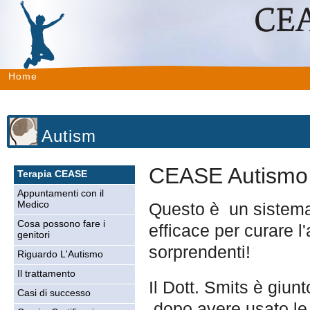
Home
Autism
CEASE Autismo
Terapia CEASE
Appuntamenti con il
Questo è un sistema 
Medico
Cosa possono fare i
efficace per curare l'
genitori
sorprendenti!
Riguardo L'Autismo
Il trattamento
Il Dott. Smits è giun
Casi di successo
dopo avere usato l