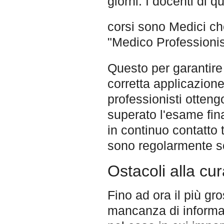
giorni. I docenti di q
corsi sono Medici ch
"Medico Professioni
Questo per garantire 
corretta applicazio
professionisti otten
superato l'esame fina
in continuo contatto 
sono regolarmente sot
Ostacoli alla cur
Fino ad ora il più gr
mancanza di informa