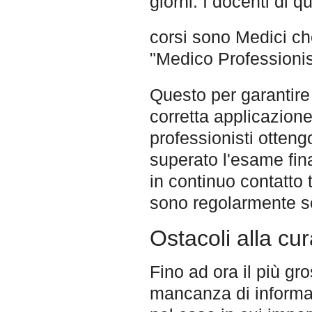
giorni. I docenti di q
corsi sono Medici ch
"Medico Professioni
Questo per garantire 
corretta applicazio
professionisti otten
superato l'esame fina
in continuo contatto 
sono regolarmente sot
Ostacoli alla cur
Fino ad ora il più gr
mancanza di informa