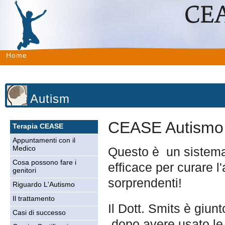
Home
Autism
CEASE Autismo
Terapia CEASE
Appuntamenti con il
Questo è un sistema 
Medico
Cosa possono fare i
efficace per curare l'
genitori
sorprendenti!
Riguardo L'Autismo
Il trattamento
Il Dott. Smits è giun
Casi di successo
dopo avere usato l