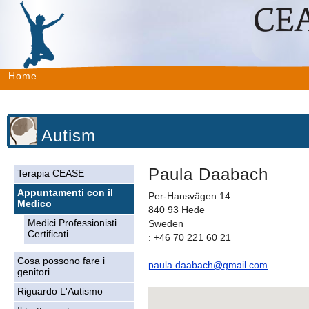
Home
Autism
Paula Daabach
Terapia CEASE
Appuntamenti con il
Per-Hansvägen 14
Medico
840 93 Hede
Medici Professionisti
Sweden
Certificati
: +46 70 221 60 21
Cosa possono fare i
paula.daabach@gmail.com
genitori
Riguardo L'Autismo