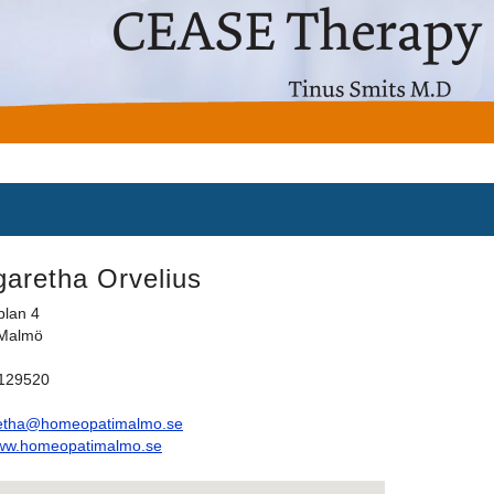
aretha Orvelius
plan 4
 Malmö
0129520
etha@homeopatimalmo.se
www.homeopatimalmo.se