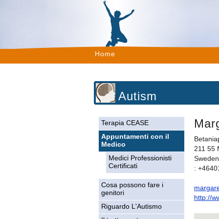
Home
Autism
Marg
Terapia CEASE
Appuntamenti con il
Betania
Medico
211 55
Medici Professionisti
Sweden
Certificati
: +464
Cosa possono fare i
margar
genitori
http://
Riguardo L'Autismo